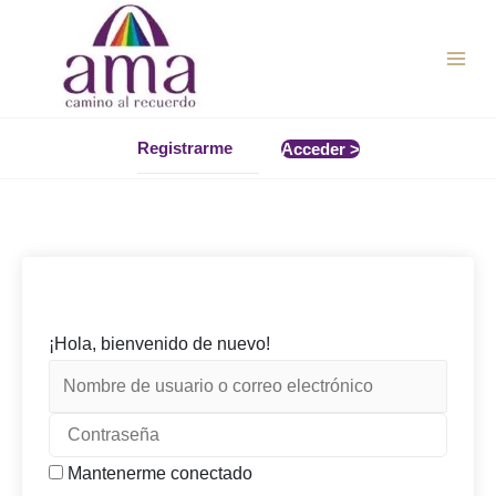
Ir
al
contenido
Registrarme
Acceder >
¡Hola, bienvenido de nuevo!
Mantenerme conectado