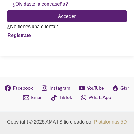
¿Olvidaste la contraseña?
Acceder
¿No tienes una cuenta?
Facebook
Instagram
YouTube
Gtrr
Email
TikTok
WhatsApp
Copyright © 2026 AMA | Sitio creado por
Plataformas 5D