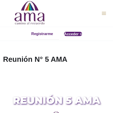
Ir
al
contenido
Registrarme
Acceder >
Reunión N° 5 AMA