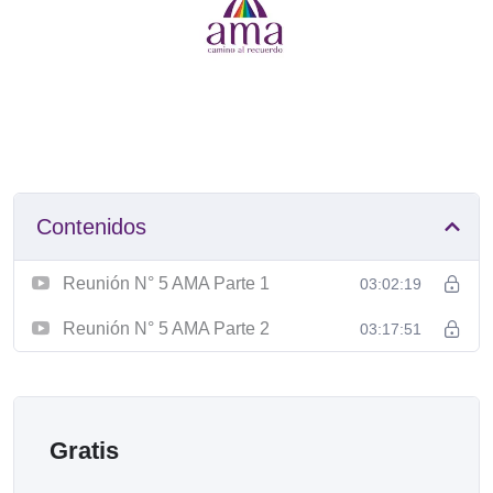
Contenidos
Reunión N° 5 AMA Parte 1
03:02:19
Reunión N° 5 AMA Parte 2
03:17:51
Gratis