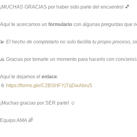
¡MUCHAS GRACIAS por haber sido parte del encuentro! 💕
Aquí te acercamos un
formulario
con algunas preguntas que no
💫
El hecho de completarlo no solo facilita tu propio proceso, s
🙏 Gracias por tomarte un momento para hacerlo con concienci
Aquí te dejamos el
enlace
:
📎
https://forms.gle/C2BSHFYjTqDwAbru5
¡Muchas gracias por SER parte! ☺️
Equipo AMA 🌈