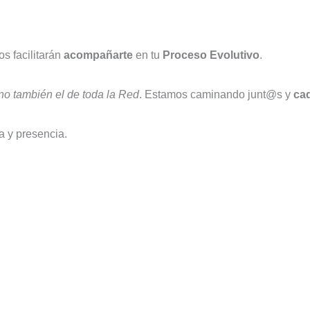
s facilitarán
acompañarte
en tu
Proceso Evolutivo
.
ino también el de toda la Red
. Estamos caminando junt@s y
ca
a y presencia.